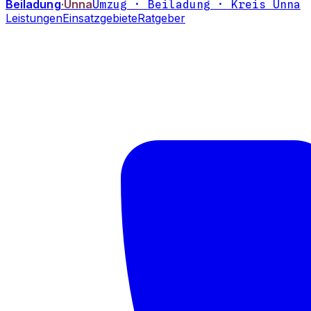
Beiladung
·Unna
Umzug · Beiladung · Kreis Unna
Leistungen
Einsatzgebiete
Ratgeber