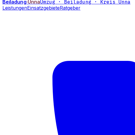
Beiladung
·Unna
Umzug · Beiladung · Kreis Unna
Leistungen
Einsatzgebiete
Ratgeber