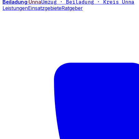
Beiladung
·Unna
Umzug · Beiladung · Kreis Unna
Leistungen
Einsatzgebiete
Ratgeber