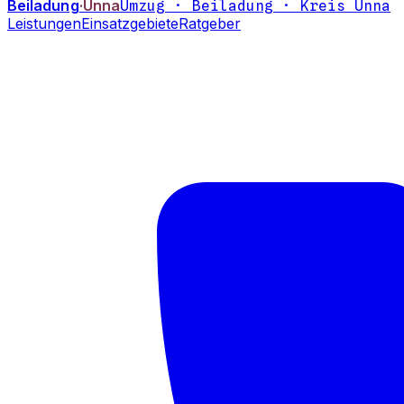
Beiladung
·Unna
Umzug · Beiladung · Kreis Unna
Leistungen
Einsatzgebiete
Ratgeber