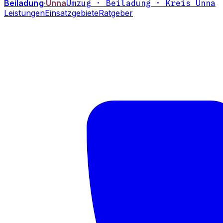
Beiladung
·Unna
Umzug · Beiladung · Kreis Unna
Leistungen
Einsatzgebiete
Ratgeber